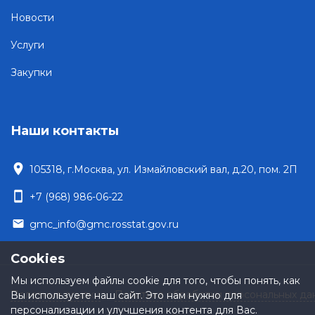
Новости
Услуги
Закупки
Наши контакты
location_on
105318, г.Москва, ул. Измайловский вал, д.20, пом. 2П
smartphone
+7 (968) 986-06-22
email
gmc_info@gmc.rosstat.gov.ru
Cookies
Мы используем файлы cookie для того, чтобы понять, как
Полезные ссылки
Политика обработки персональных да
Вы используете наш сайт. Это нам нужно для
персонализации и улучшения контента для Вас.