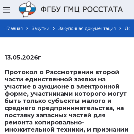
';
Главная
chevron_right
Закупки
chevron_right
Закупочная документация
chevron_right
Док
13.05.2026г
Протокол о Рассмотрении второй
части единственной заявки на
участие в аукционе в электронной
форме, участниками которого могут
быть только субъекты малого и
среднего предпринимательства, на
поставку запасных частей для
ремонта копировально-
множительной техники, и признании