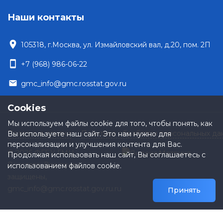
Наши контакты
location_on
105318, г.Москва, ул. Измайловский вал, д.20, пом. 2П
smartphone
+7 (968) 986-06-22
email
gmc_info@gmc.rosstat.gov.ru
Cookies
Мы используем файлы cookie для того, чтобы понять, как
Полезные ссылки
Политика обработки персональных да
Вы используете наш сайт. Это нам нужно для
персонализации и улучшения контента для Вас.
© 2026 ФГБУ ГМЦ
Продолжая использовать наш сайт, Вы соглашаетесь с
Росстата. Все права
использованием файлов cookie.
защищены,
gmc_info@gmc.rosstat.gov.ru.ru
Принять
Время формирования страницы: 0 дн 0 ч 0 м 0 сек