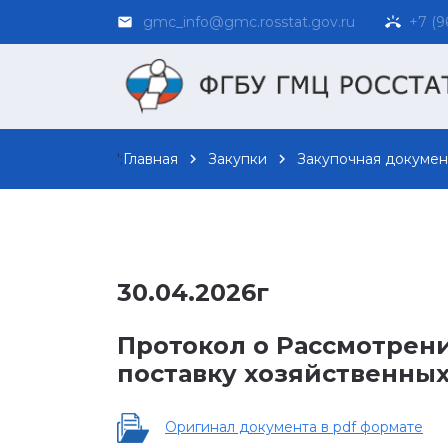
gmc_info@gmc.rosstat.gov.ru
+7 (96
email
ring_volume
';
Главная
chevron_right
Закупки
chevron_right
Закупочная докумен
30.04.2026г
Протокол о Рассмотрени
поставку хозяйственных
Оригинал документа в pdf формате