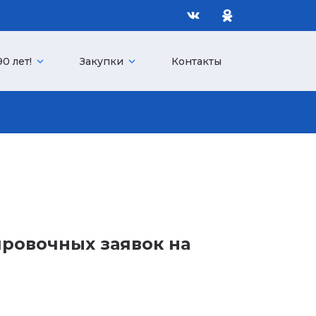
0 лет!
expand_more
Закупки
expand_more
Контакты
ировочных заявок на