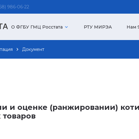
8) 986-06-22
О ФГБУ ГМЦ Росстата
expand_more
РТУ МИРЭА
Нам 9
тация
chevron_right
Документ
и и оценке (ранжировании) кот
 товаров