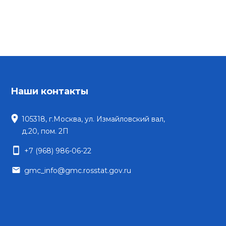
Наши контакты
location_on
105318, г.Москва, ул. Измайловский вал,
д.20, пом. 2П
smartphone
+7 (968) 986-06-22
email
gmc_info@gmc.rosstat.gov.ru