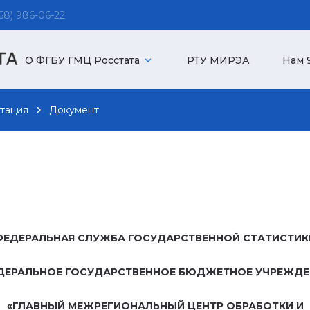
8) 986-06-22
О ФГБУ ГМЦ Росстата
expand_more
РТУ МИРЭА
Нам 9
тация
chevron_right
Документ
ФЕДЕРАЛЬНАЯ СЛУЖБА ГОСУДАРСТВЕННОЙ СТАТИСТИК
ДЕРАЛЬНОЕ ГОСУДАРСТВЕННОЕ БЮДЖЕТНОЕ УЧРЕЖДЕ
«ГЛАВНЫЙ МЕЖРЕГИОНАЛЬНЫЙ ЦЕНТР ОБРАБОТКИ И