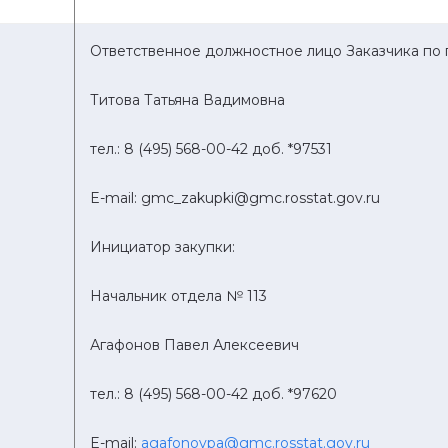
Ответственное должностное лицо Заказчика по
Титова Татьяна Вадимовна
тел.:
8 (495)
568-00-42
доб.
*97531
E
-
mail
:
gmc
_
zakupki
@
gmc
.
rosstat
.
gov
.
ru
Инициатор закупки:
Начальник отдела № 113
Агафонов Павел Алексеевич
тел.: 8 (495) 568-00-42 доб.
*97620
E-mail:
agafonovpa@gmc.rosstat.gov.ru