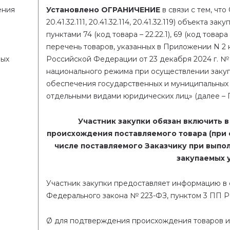
ения
Установлено ОГРАНИЧЕНИЕ
в связи с тем, что О
20.41.32.111, 20.41.32.114, 20.41.32.119) объекта з
пунктами 74 (код товара – 22.22.1), 69 (код товара –
перечень товаров, указанных в Приложении
N
2
мых
Российской Федерации от 23 декабря 2024 г. №
национального режима при осуществлении закупо
обеспечения государственных и муниципальных н
отдельными видами юридических лиц» (далее – 
Участник закупки обязан включить 
происхождения поставляемого товара
(при 
числе поставляемого Заказчику при выпо
закупаемых у
Участник закупки предоставляет информацию в со
Федерального закона №
223-ФЗ
, пунктом 3 ПП Р
Ø
для подтверждения происхождения товаров 