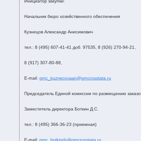
Инициатор закупки:
Начальник бюро хозяйственного обеспечения
Кузнецов Александр Анисимович
тел.: 8 (495) 607-41-41 доб. 97535, 8 (926) 270-94-21,
8 (917) 307-80-88,
E-mail:
gmc_kuznecovaan@gmcrosstata.ru
Председатель Единой комиссии по размещению заказо
Заместитель директора Боткин Д.С.
тел.: 8 (495) 366-36-23 (приемная)
E-mail:
gmc
_
botkinds
@
gmcrosstata
.
ru