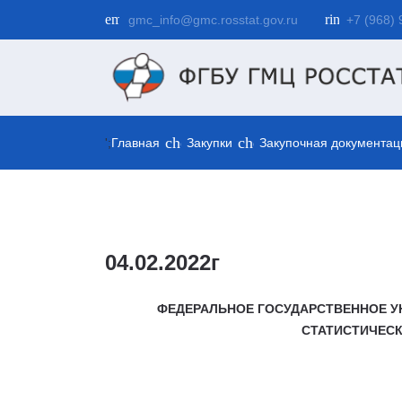
email
ring_volume
gmc_info@gmc.rosstat.gov.ru
+7 (968) 
chevron_right
chevron_right
';
Главная
Закупки
Закупочная документац
04.02.2022г
ФЕДЕРАЛЬНОЕ ГОСУДАРСТВЕННОЕ У
СТАТИСТИЧЕС