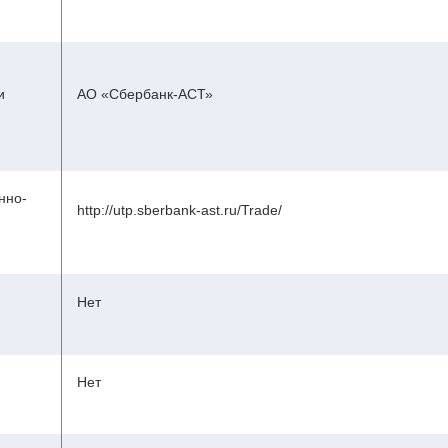
и
АО «Сбербанк-АСТ»
нно-
http://utp.sberbank-ast.ru/Trade/
Нет
Нет