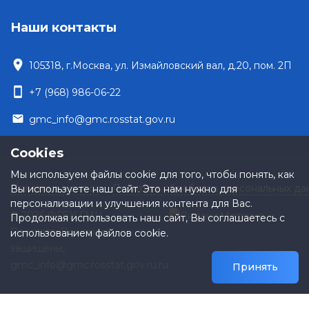
Наши контакты
location_on
105318, г.Москва, ул. Измайловский вал, д.20, пом. 2П
smartphone
+7 (968) 986-06-22
email
gmc_info@gmc.rosstat.gov.ru
Cookies
Мы используем файлы cookie для того, чтобы понять, как
Полезные ссылки
Политика обработки персональных да
Вы используете наш сайт. Это нам нужно для
персонализации и улучшения контента для Вас.
© 2026 ФГБУ ГМЦ
Продолжая использовать наш сайт, Вы соглашаетесь с
Росстата. Все права
использованием файлов cookie.
защищены,
gmc_info@gmc.rosstat.gov.ru.ru
Принять
Время формирования страницы: 0 дн 0 ч 0 м 0 сек