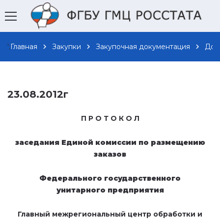
';
Главная
chevron_right
Закупки
chevron_right
Закупочная документация
chevron_right
Док
23.08.2012г
П Р О Т О К О Л
заседания Единой комиссии по размещению
заказов
Федерального государственного
унитарного предприятия
Главный межрегиональный центр обработки и