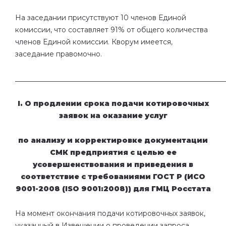
На заседании
присутствуют 10 членов Единой
комиссии, что составляет 91% от
общего количества
членов Единой комиссии. Кворум имеется,
заседание правомочно.
___________________________________________________________
I
. О продлении срока подачи котировочных
заявок на о
казание услуг
по анализу и корректировке документации
СМК предприятия с целью ее
усовершенствования и приведения в
соответствие с требованиями ГОСТ Р (ИСО
9001-2008 (
ISO
9001:2008))
для ГМЦ Росстата
На момент окончания
подачи
котировочных
заявок,
указанный в Извещении о проведении запроса